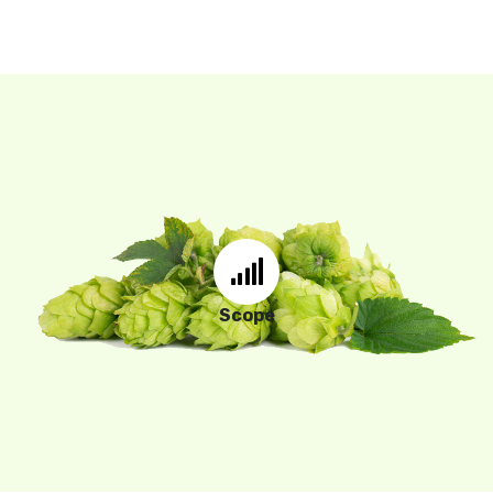
De Leden en de VDDN
willen bijdragen aan een
gezonde
en
duurzame
Scope
veehouderij.