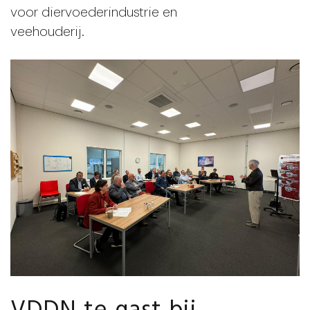
voor diervoederindustrie en
veehouderij.