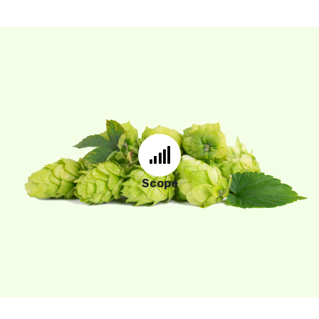
De Leden en de VDDN
willen bijdragen aan een
gezonde
en
duurzame
Scope
veehouderij.