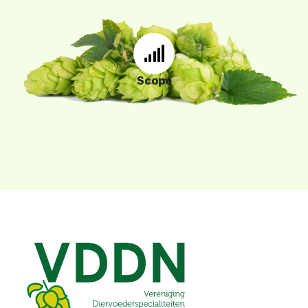
De Leden en de VDDN
willen bijdragen aan een
gezonde
en
duurzame
Scope
veehouderij.